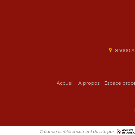
84000
A
Accueil
A propos
Espace propr
Création et référencement du site par