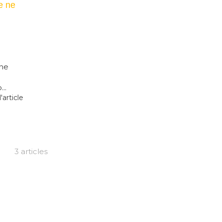
e ne
 ne
..
l'article
3 articles