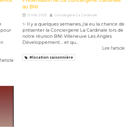
rience
Présentation de La Conciergerie Cardinale
au BNI
12 Mai 2025
Conciergerie La Cardinale
e
✨ Il y a quelques semaines, j’ai eu la chance de
 pour
présenter la Conciergerie La Cardinale lors de
notre réunion BNI Villeneuve Les Angles
un
Développement… et qu...
Lire l'article
#location saisonnière
l'article