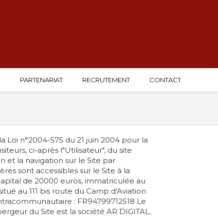
G
PARTENARIAT
RECRUTEMENT
CONTACT
la Loi n°2004-575 du 21 juin 2004 pour la
teurs, ci-après l"Utilisateur", du site
 et la navigation sur le Site par
res sont accessibles sur le Site à la
capital de 20000 euros, immatriculée au
tué au 111 bis route du Camp d'Aviation
intracommunautaire : FR94799712518 Le
ergeur du Site est la société AR DIGITAL,