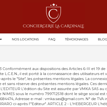
NOS LOCATIONS
FAQ
TÉMOIGNAGES
BLO
 Conformément aux dispositions des Articles 6-III et 19 de 
C.E.N., il est porté à la connaissance des utilisateurs et visi
i-après le "Site", les présentes mentions légales. La connexion
le et sans réserve des présentes mentions légales. Ces derniè
- L'EDITEUR L'édition du Site est assurée par VMKA SAS au 
NIMES sous le numéro 799712518 dont le siège social est si
684474, Adresse e-mail : vmka.sas@gmail.com. N° de TVA 
ERRARO ci-après l'"Editeur". ARTICLE 2 - L'HEBERGEUR L'héb