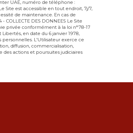
enter UAE, numéro de téléphone :
ite est accessible en tout endroit, 7j/7,
essité de maintenance. En cas de
CLE 4 - COLLECTE DES DONNEES Le Site
 vie privée conformément à la loi n°78-17
t Libertés, en date du 6 janvier 1978,
s personnelles. L'Utilisateur exerce ce
ion, diffusion, commercialisation,
e des actions et poursuites judiciaires