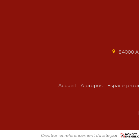
84000
A
Accueil
A propos
Espace propr
Création et référencement du site par