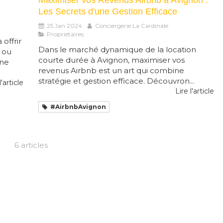
Les Secrets d'une Gestion Efficace
25 Jan 2024
Conciergerie La Cardinale
Propriétaires
offrir
Dans le marché dynamique de la location
 ou
courte durée à Avignon, maximiser vos
une
revenus Airbnb est un art qui combine
stratégie et gestion efficace. Découvron...
l'article
Lire l'article
#AirbnbAvignon
6 articles