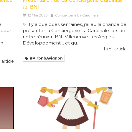
rience
Présentation de La Conciergerie Cardinale
au BNI
12 Mai 2025
Conciergerie La Cardinale
e
✨ Il y a quelques semaines, j’ai eu la chance de
 pour
présenter la Conciergerie La Cardinale lors de
notre réunion BNI Villeneuve Les Angles
un
Développement… et qu...
Lire l'article
#AirbnbAvignon
l'article