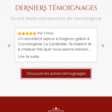
deRnieRs témOignages
Ils ont testé nos services de conciergerie
Par Chloé
Un excellent séjour à Avignon grâce à
Co
Conciergerie La Cardinale. Ils étaient là
pa
à chaque fois que nous avions besoin
lo
d'eux, et ils ont rendu notre expérience
Il
Lire la suite...
Lir
absolument parfaite. Hâte de revenir!
un
ma
po
Découvrir les autres témoignages