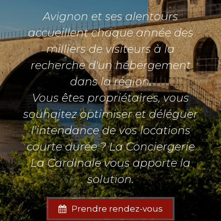
Avignon et ses alentours
accueillent chaque année des
milliers de visiteurs à la
recherche d'un hébergement
dans la région.
Vous êtes propriétaires, vous
souhaitez optimiser et déléguer
l'intendance de vos locations
courte durée ? La Conciergerie
La Cardinale vous apporte la
solution.
Prendre rendez-vous