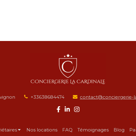
vignon
+33638684474
contact@conciergerie-la
iétaires
Nos locations
FAQ
Témoignages
Blog
Pa