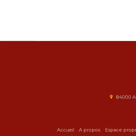
84000
A
Accueil
A propos
Espace propr