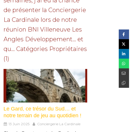
semaines, j’ai eu la chance
de présenter la Conciergerie
La Cardinale lors de notre
réunion BNI Villeneuve Les
Angles Développement… et
qu... Catégories Propriétaires
(1)
Le Gard, ce trésor du Sud… et
notre terrain de jeu au quotidien !
13 Juin 2025
Conciergerie La Cardinale