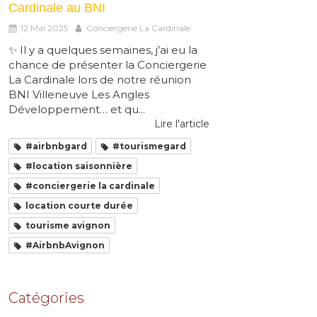
Cardinale au BNI
12 Mai 2025
Conciergerie La Cardinale
✨ Il y a quelques semaines, j’ai eu la
chance de présenter la Conciergerie
La Cardinale lors de notre réunion
BNI Villeneuve Les Angles
Développement… et qu...
Lire l'article
#airbnbgard
#tourismegard
#location saisonnière
#conciergerie la cardinale
location courte durée
tourisme avignon
#AirbnbAvignon
Catégories